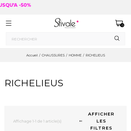
RIE DANS "BONS PLANS" JUSQU'A -50%
0
Accueil
CHAUSSURES
HOMME
RICHELIEUS
RICHELIEUS
AFFICHER
LES
Affichage 1-1 de 1 article(s)
FILTRES