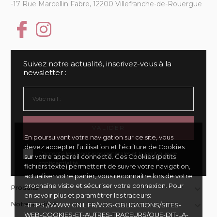
-17 Rue Marcellin Fabre, 12200 Villefranche-de-Rouergue
Suivez notre actualité, inscrivez-vous à la
newsletter :
VALIDER
En poursuivant votre navigation sur ce site, vous
devez accepter l’utilisation et l'écriture de Cookies
J'accepte les conditions générales et la politique de
sur votre appareil connecté. Ces Cookies (petits
confidentialité
fichiers texte) permettent de suivre votre navigation,
actualiser votre panier, vous reconnaitre lors de votre
prochaine visite et sécuriser votre connexion. Pour
Produits

en savoir plus et paramétrer les traceurs:
Notre société

HTTPS://WWW.CNIL.FR/VOS-OBLIGATIONS/SITES-
WEB-COOKIES-ET-AUTRES-TRACEURS/QUE-DIT-LA-