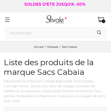
SOLDES D'ETE JUSQU'A -50%
0
Accueil
Marques
Sacs Cabaia
Liste des produits de la
marque Sacs Cabaia
Découvrez la collection Cabaia disponible chez Stivale
Concept Store : sacs à dos, sacs de voyage, trousses de
toilette et accessoires colorés pour femme et homme. Des
pièces modulables et hautes en couleur pour voyager et sortir
avec style.