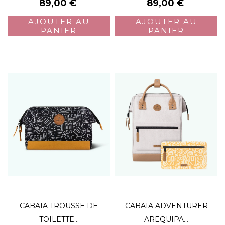
Prix
Prix
89,00 €
89,00 €
AJOUTER AU
AJOUTER AU
PANIER
PANIER
CABAIA TROUSSE DE
CABAIA ADVENTURER
TOILETTE...
AREQUIPA...