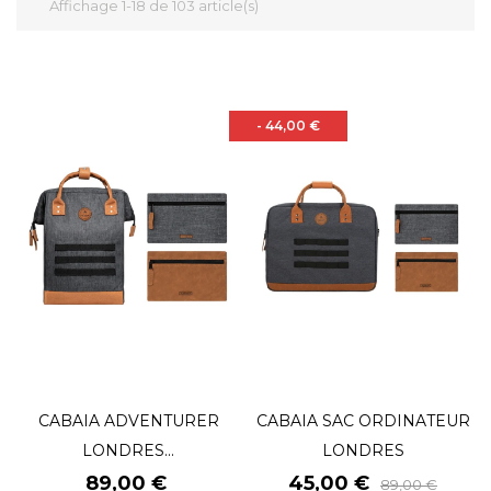
Affichage 1-18 de 103 article(s)
- 44,00 €
CABAIA ADVENTURER
CABAIA SAC ORDINATEUR
LONDRES...
LONDRES
Prix
Prix
Prix
89,00 €
45,00 €
89,00 €