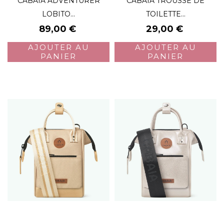
CABAIA ADVENTURER
CABAIA TROUSSE DE
LOBITO...
TOILETTE...
Prix
Prix
89,00 €
29,00 €
AJOUTER AU
AJOUTER AU
PANIER
PANIER