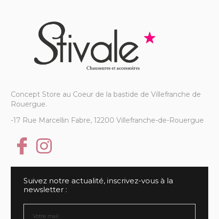
Concept Store au Coeur de la bastide de Villefranche de
Rouergue.
-17 Rue Marcellin Fabre, 12200 Villefranche-de-Rouergue
Suivez notre actualité, inscrivez-vous à la
newsletter :