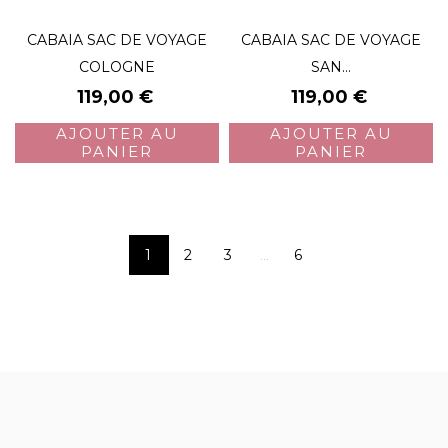
CABAIA SAC DE VOYAGE
CABAIA SAC DE VOYAGE
COLOGNE
SAN...
Prix
Prix
119,00 €
119,00 €
AJOUTER AU
AJOUTER AU
PANIER
PANIER
1
2
3
6
…