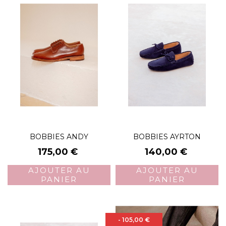
BOBBIES ANDY
BOBBIES AYRTON
Prix
Prix
175,00 €
140,00 €
AJOUTER AU
AJOUTER AU
PANIER
PANIER
- 105,00 €