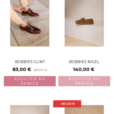
BOBBIES CLINT
BOBBIES NIGEL
Prix
Prix
Prix
83,00 €
140,00 €
165,00 €
de
AJOUTER AU
AJOUTER AU
base
PANIER
PANIER
- 80,00 €