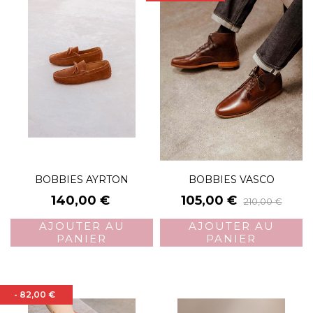
BOBBIES AYRTON
BOBBIES VASCO
Prix
Prix
Prix
140,00 €
105,00 €
210,00 €
de
AJOUTER AU
AJOUTER AU
base
PANIER
PANIER
- 82,00 €