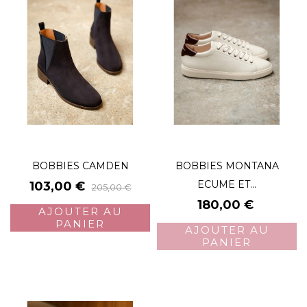
BOBBIES CAMDEN
BOBBIES MONTANA
Prix
Prix
ECUME ET...
103,00 €
205,00 €
de
Prix
180,00 €
AJOUTER AU
base
PANIER
AJOUTER AU
PANIER