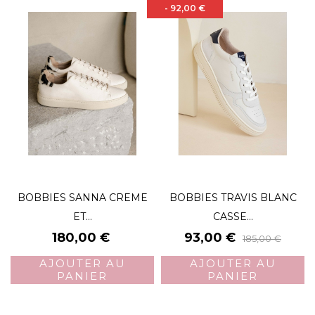
- 92,00 €
BOBBIES SANNA CREME
BOBBIES TRAVIS BLANC
ET...
CASSE...
Prix
Prix
Prix
180,00 €
93,00 €
185,00 €
de
AJOUTER AU
AJOUTER AU
base
PANIER
PANIER