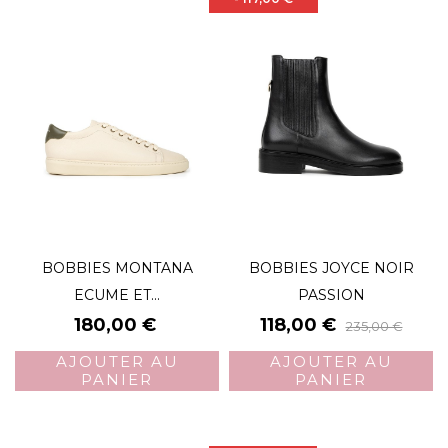
BOBBIES MONTANA
BOBBIES JOYCE NOIR
ECUME ET...
PASSION
Prix
Prix
Prix
180,00 €
118,00 €
235,00 €
de
AJOUTER AU
AJOUTER AU
base
PANIER
PANIER