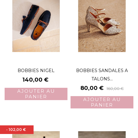
BOBBIES NIGEL
BOBBIES SANDALES A
Prix
TALONS...
140,00 €
Prix
Prix
80,00 €
160,00 €
AJOUTER AU
de
PANIER
AJOUTER AU
base
PANIER
- 102,00 €