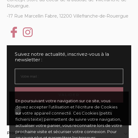
Rouergue.
-17 Rue Marcellin Fabre, 12200 Villefranche-de-Rouergue
Suivez notre actualité, inscrivez-vous à la
newsletter :
VALIDER
En poursuivant votre navigation sur ce site, vous
devez accepter l’utilisation et l'écriture de Cookies
J'accepte les conditions générales et la politique de
sur votre appareil connecté. Ces Cookies (petits
confidentialité
fichiers texte) permettent de suivre votre navigation,
actualiser votre panier, vous reconnaitre lors de votre
prochaine visite et sécuriser votre connexion. Pour
Produits

en savoir plus et paramétrer les traceurs: