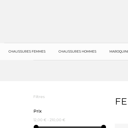
CHAUSSURES FEMMES
CHAUSSURES HOMMES
MAROQUIN
Filtres
F
Prix
12,00 € - 210,00 €