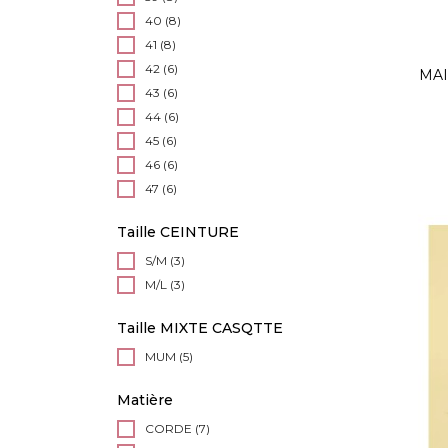
40
(8)
41
(8)
42
(6)
MAI
43
(6)
44
(6)
45
(6)
46
(6)
47
(6)
Taille CEINTURE
S/M
(3)
M/L
(3)
Taille MIXTE CASQTTE
MUM
(5)
Matière
CORDE
(7)