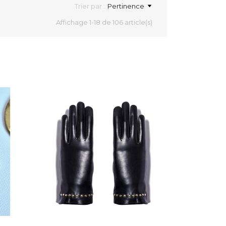
Trier par :
Pertinence
Affichage 1-18 de 106 article(s)